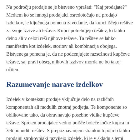
Na področju prodaje se je bistveno vprašati: "Kaj prodajate?"
Medtem ko se mnogi prodajalci osredotočajo na prodajo
izdelkov, je ključnega pomena zavedanje, da kupci iščejo rešitve
za svoje izzive ali težave. Kupci potrebujejo rešitev, ki lahko
delno ali v celoti reši njihove težave. Ta rešitev se lahko
manifestira kot izdelek, storitev ali kombinacija obojega.
Bistvenega pomena je, da ne podcenjujete razsežnosti kupčeve
težave, saj pravi obseg njihovih izzivov morda ne bo takoj
očiten.
Razumevanje narave izdelkov
Izdelek v kontekstu prodaje vključuje delo na različnih
komponentah ali modulih znotraj podjetja. Te komponente so
oblikovane tako, da obravnavajo posebne vidike kupčeve
težave. Spreten prodajalec vedno poišče boleče točke kupca in
želi ponuditi rešitev. S prepoznavanjem strankinih potreb lahko
prodajni strokovnjaki razvijejo izdelek, ki je v skladu s temi