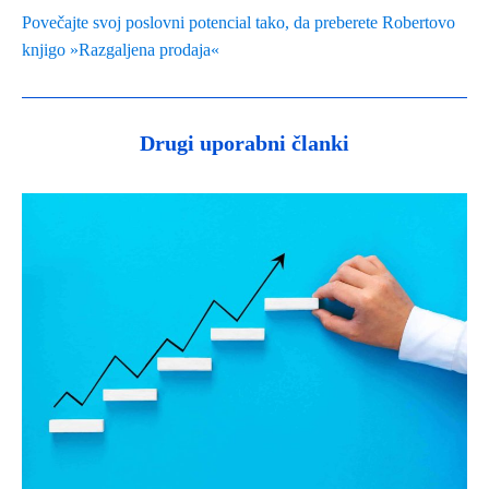
Povečajte svoj poslovni potencial tako, da preberete Robertovo
knjigo »Razgaljena prodaja«
Drugi uporabni članki