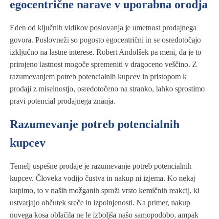
egocentrične narave v uporabna orodja
Eden od ključnih vidikov poslovanja je umetnost prodajnega
govora. Poslovneži so pogosto egocentrični in se osredotočajo
izključno na lastne interese. Robert Andolšek pa meni, da je to
prirojeno lastnost mogoče spremeniti v dragoceno veščino. Z
razumevanjem potreb potencialnih kupcev in pristopom k
prodaji z miselnostjo, osredotočeno na stranko, lahko sprostimo
pravi potencial prodajnega znanja.
Razumevanje potreb potencialnih
kupcev
Temelj uspešne prodaje je razumevanje potreb potencialnih
kupcev. Človeka vodijo čustva in nakup ni izjema. Ko nekaj
kupimo, to v naših možganih sproži vrsto kemičnih reakcij, ki
ustvarjajo občutek sreče in izpolnjenosti. Na primer, nakup
novega kosa oblačila ne le izboljša našo samopodobo, ampak