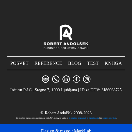
POSVET
REFERENCE
BLOG
TEST
KNJIGA
Inštitut RAC | Stegne 7, 1000 Ljubljana | ID za DDV: SI86068725
© Robert Andolšek 2008-2026
To spletno mesto je zaščiteno z reCAPTCHA in veljajo
Googlov pravilnik o zasebnosti
ter
pogoji storitve
.
Design & razvoj:
MarkLab