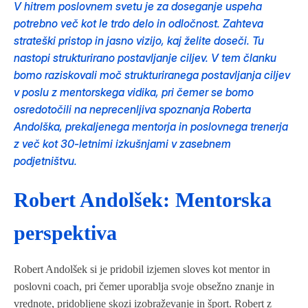
V hitrem poslovnem svetu je za doseganje uspeha
potrebno več kot le trdo delo in odločnost. Zahteva
strateški pristop in jasno vizijo, kaj želite doseči. Tu
nastopi strukturirano postavljanje ciljev. V tem članku
bomo raziskovali moč strukturiranega postavljanja ciljev
v poslu z mentorskega vidika, pri čemer se bomo
osredotočili na neprecenljiva spoznanja Roberta
Andolška, prekaljenega mentorja in poslovnega trenerja
z več kot 30-letnimi izkušnjami v zasebnem
podjetništvu.
R
obert Andolšek: Mentorska
perspektiva
Robert Andolšek si je pridobil izjemen sloves kot mentor in
poslovni coach, pri čemer uporablja svoje obsežno znanje in
vrednote, pridobljene skozi izobraževanje in šport. Robert z