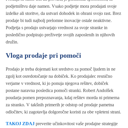
podjetništvu daje namen. Vsako podjetje mora prodajati svoje
izdelke ali storitve, da ustvari dohodek in ohrani svojo rast. Brez
prodaje bi tudi najbolj prelomne inovacije ostale neaktivne.
Podjetja s prodajo ustvarjajo vrednost za svoje stranke in
posledično podpirajo preživetje svojih zaposlenih in njihovih
družin.
Vloga prodaje pri pomoči
Prodajo je treba dojemati kot sredstvo za pomoč ljudem in ne
zgolj kot osredotočanje na dobiček. Ko prodajalec resnično
verjame v vrednost, ki jo ponuja njegova rešitev, dobiček
postane naravna posledica pomoči stranki. Robert Andolšek
poudarja pomen prepoznavanja, kdaj rešitev morda ni primerna
za stranko. V takšnih primerih je odstop od prodaje pametna
odločitev, ki zagotavlja dolgoročne koristi za obe vpleteni strani.
TAKOJ ZDAJ
preverite učinkovitost vaše prodajne strategije