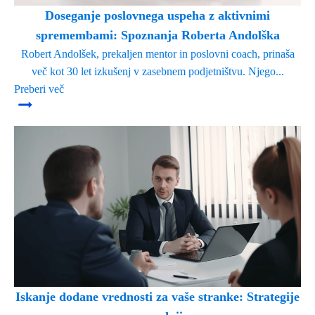
Doseganje poslovnega uspeha z aktivnimi
spremembami: Spoznanja Roberta Andolška
Robert Andolšek, prekaljen mentor in poslovni coach, prinaša
več kot 30 let izkušenj v zasebnem podjetništvu. Njego...
Preberi več
Iskanje dodane vrednosti za vaše stranke: Strategije