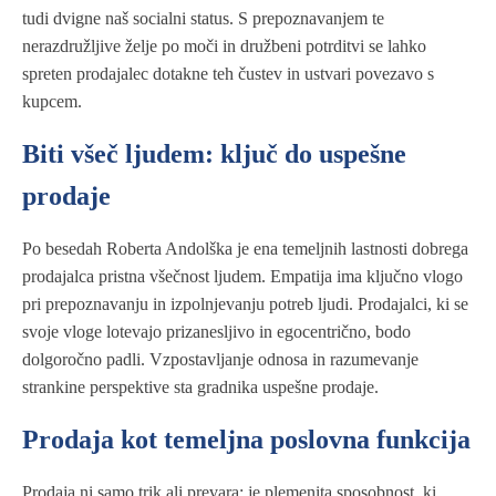
tudi dvigne naš socialni status. S prepoznavanjem te
nerazdružljive želje po moči in družbeni potrditvi se lahko
spreten prodajalec dotakne teh čustev in ustvari povezavo s
kupcem.
Biti všeč ljudem: ključ do uspešne
prodaje
Po besedah Roberta Andolška je ena temeljnih lastnosti dobrega
prodajalca pristna všečnost ljudem. Empatija ima ključno vlogo
pri prepoznavanju in izpolnjevanju potreb ljudi. Prodajalci, ki se
svoje vloge lotevajo prizanesljivo in egocentrično, bodo
dolgoročno padli. Vzpostavljanje odnosa in razumevanje
strankine perspektive sta gradnika uspešne prodaje.
Prodaja kot temeljna poslovna funkcija
Prodaja ni samo trik ali prevara; je plemenita sposobnost, ki